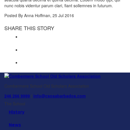
nunc nobis videntur parum clari, fiant sollemnes in futurum.
Posted By
Anna Hoffman
, 25 Jul 2016
SHARE THIS STORY
Combermere School Old Scholars Association
246 266 9999
|
info@csosabarbados.com
The School
History
News