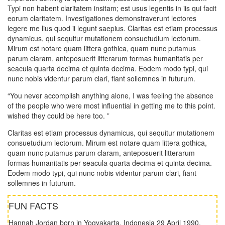
Typi non habent claritatem insitam; est usus legentis in iis qui facit
eorum claritatem. Investigationes demonstraverunt lectores
legere me lius quod ii legunt saepius. Claritas est etiam processus
dynamicus, qui sequitur mutationem consuetudium lectorum.
Mirum est notare quam littera gothica, quam nunc putamus
parum claram, anteposuerit litterarum formas humanitatis per
seacula quarta decima et quinta decima. Eodem modo typi, qui
nunc nobis videntur parum clari, fiant sollemnes in futurum.
“You never accomplish anything alone, I was feeling the absence
of the people who were most influential in getting me to this point.
wished they could be here too. ”
Claritas est etiam processus dynamicus, qui sequitur mutationem
consuetudium lectorum. Mirum est notare quam littera gothica,
quam nunc putamus parum claram, anteposuerit litterarum
formas humanitatis per seacula quarta decima et quinta decima.
Eodem modo typi, qui nunc nobis videntur parum clari, fiant
sollemnes in futurum.
FUN FACTS
Hannah Jordan born in Yogyakarta, Indonesia 29 April 1990.