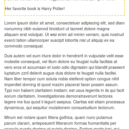
Her favorite book is Harry Potter!
Lorem ipsum dolor sit amet, consectetuer adipiscing elit, sed diam
nonummy nibh euismod tincidunt ut laoreet dolore magna
aliquam erat volutpat. Ut wisi enim ad minim veniam, quis nostrud
exerci tation ullamcorper suscipit lobortis nisl ut aliquip ex ea
commodo consequat.
Duis autem vel eum iriure dolor in hendrerit in vulputate velit esse
molestie consequat, vel illum dolore eu feugiat nulla facilisis at
vero eros et accumsan et iusto odio dignissim qui blandit praesent
luptatum zzril delenit augue duis dolore te feugait nulla facilisi.
Nam liber tempor cum soluta nobis eleifend option congue nihil
imperdiet doming id quod mazim placerat facer possim assum.
Typi non habent claritatem insitam; est usus legentis in iis qui facit
eorum claritatem. Investigationes demonstraverunt lectores
legere me lius quod ii legunt saepius. Claritas est etiam processus
dynamicus, qui sequitur mutationem consuetudium lectorum.
Mirum est notare quam littera gothica, quam nunc putamus
parum claram, anteposuerit litterarum formas humanitatis per
seacula quarta decima et quinta decima. Eodem modo typi, qui